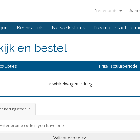
Nederlands
Aanm
ngen
Kennisbank
Netwerk status
Neem contact op m
ijk en bestel
ct/Opties
Prijs/Factuurperiode
Je winkelwagen is leeg
r kortingscode in
Validatiecode >>