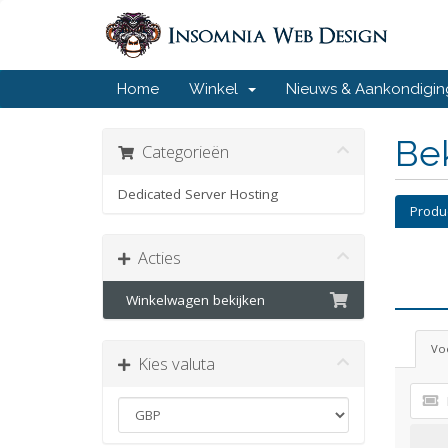
Home
Winkel
Nieuws & Aankondigi
Bek
Categorieën
Dedicated Server Hosting
Produ
Acties
Winkelwagen bekijken
Voe
Kies valuta