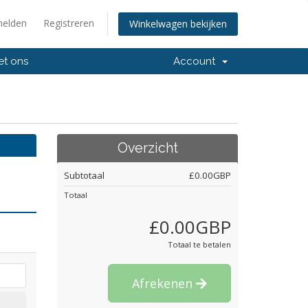
elden
Registreren
Winkelwagen bekijken
et ons
Account
Overzicht
Subtotaal
£0.00GBP
Totaal
£0.00GBP
Totaal te betalen
Afrekenen