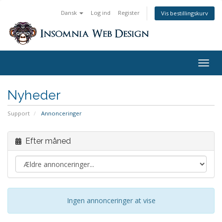
Dansk
Log ind
Register
Vis bestillingskurv
Togg
navig
Nyheder
Support
Annonceringer
Efter måned
Ingen annonceringer at vise